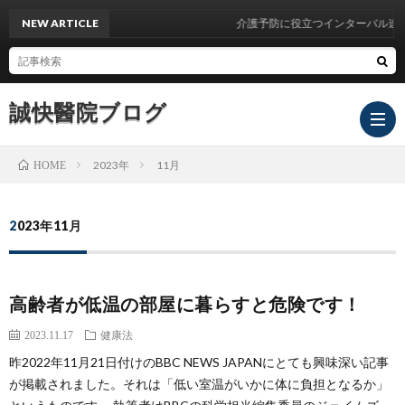
NEW ARTICLE
介護予防に役立つインターバル速歩
誠快醫院ブログ
2023年
11月
HOME
院
2023年11月
長
鹿
高齢者が低温の部屋に暮らすと危険です！
ご
島
2023.11.17
健康法
昨2022年11月21日付けのBBC NEWS JAPANにとても興味深い記事
挨
田
が掲載されました。それは「低い室温がいかに体に負担となるか」