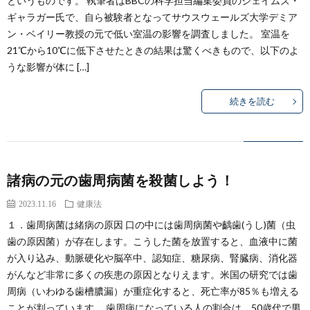
というものです。 執筆者はBBCの科学担当編集委員のジェイムズ・
拶
忠
ギャラガー氏で、自ら被験者となってサウスウェールズ大学デミア
ン・ベイリー教授の元で低い室温の影響を調査しました。 室温を
史
21℃から10℃に低下させたときの結果は驚くべきもので、以下のよ
うな影響が体に […]
略
続きを読む
歴
諸病の元の歯周病菌を殺菌しよう！
2023.11.16
健康法
１．歯周病菌は緒病の原因 口の中には歯周病菌や齲歯(うし)菌（虫
歯の原因菌）が存在します。こうした菌を放置すると、血液中に菌
が入り込み、動脈硬化や脳卒中、認知症、糖尿病、腎臓病、消化器
がんなど非常に多くの疾患の原因となりえます。米国の研究では歯
周病（いわゆる歯槽膿漏）が重症化すると、死亡率が85％も増える
ことが判っています。 歯周病になっている人の割合は、50歳代で男