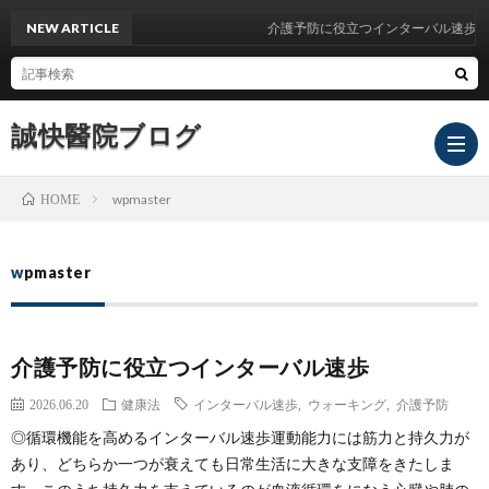
NEW ARTICLE
介護予防に役立つインターバル速歩
誠快醫院ブログ
wpmaster
HOME
院
wpmaster
長
鹿
介護予防に役立つインターバル速歩
ご
島
2026.06.20
健康法
インターバル速歩
,
ウォーキング
,
介護予防
◎循環機能を高めるインターバル速歩運動能力には筋力と持久力が
挨
田
あり、どちらか一つが衰えても日常生活に大きな支障をきたしま