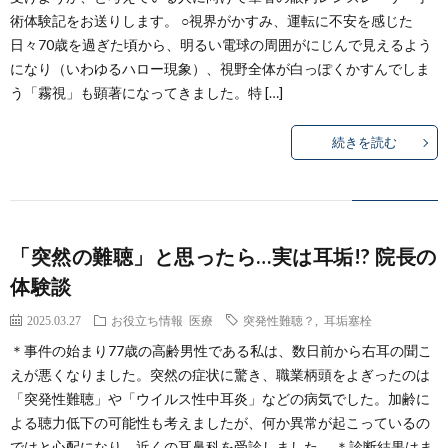
術体験記をお送りします。 ○視界がかすみ、運転に不安を感じた
日々70歳を過ぎた頃から、明るい電球の周囲がにじんで見えるよう
になり（いわゆるハロー現象）、視野全体が白っぽくかすんでしま
う「霧視」も顕著になってきました。特 […]
続きを読む
「突然の難聴」と思ったら…実は耳垢!? 院長の
体験談
2025.03.27
お役立ち情報
医療
突発性難聴？
,
耳垢塞栓
＊事件の始まり77歳の高齢男性である私は、数日前から右耳の聞こ
えが悪くなりました。突然の症状に驚き、職業柄頭をよぎったのは
「突発性難聴」や「ウイルス性中耳炎」などの病気でした。加齢に
よる聴力低下の可能性も考えましたが、何か異常が起こっているの
ではと心配になり、近くの耳鼻科を受診しました。 ＊診断結果はま