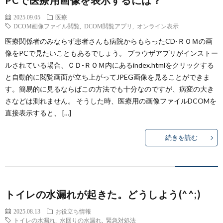
PCで医療用画像を表示するには？
2025.09.05
医療
DCOM画像ファイル閲覧
,
DCOM閲覧アプリ
,
オンライン表示
医療関係者のみならず患者さんも病院からもらったCD-ＲＯＭの画
像をPCで見たいこともあるでしょう。 ブラウザアプリがインストー
ルされている場合、ＣＤ-ＲＯＭ内にあるindex.htmlをクリックする
と自動的に閲覧画面が立ち上がってJPEG画像を見ることができま
す。簡易的に見るならばこの方法でも十分なのですが、病変の大き
さなどは測れません。 そうした時、医療用の画像ファイルDCOMを
直接表示すると、 […]
続きを読む
トイレの水漏れが起きた。どうしよう(^^;)
2025.08.13
お役立ち情報
トイレの水漏れ
,
水回りの水漏れ
,
緊急対処法