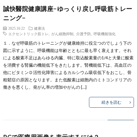
誠快醫院健康講座−ゆっくり戻し呼吸筋トレー
ニング−
2025.10.22
健康法
エクセントリック筋トレ
,
がん細胞抑制
,
介護予防
,
呼吸機能強化
１．なぜ呼吸筋のトレーニングが健康維持に役立つのでしょう下の
図に示すように、呼吸機能は年齢とともに最も早く衰えます。それ
による酸素不足はあらゆる内臓、特に取込酸素量の1/4と大量に酸素
を消費する腎臓の機能低下をきたします。腎機能低下は、高血圧の
他にビタミンＤ活性化障害によるカルシウム吸収低下をおこし、骨
粗鬆症の原因となります。また低酸素は細胞内のミトコンドリアの
働きを悪くし、発がん率の増加やがんの […]
続きを読む