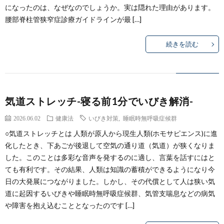
になったのは、なぜなのでしょうか。実は隠れた理由があります。
腰部脊柱管狭窄症診療ガイドラインが最 […]
続きを読む
気道ストレッチ-寝る前1分でいびき解消-
2026.06.02
健康法
いびき対策
,
睡眠時無呼吸症候群
○気道ストレッチとは 人類が原人から現生人類(ホモサピエンス)に進
化したとき、下あごが後退して空気の通り道（気道）が狭くなりま
した。このことは多彩な音声を発するのに適し、言葉を話すにはと
ても有利です。その結果、人類は知識の蓄積ができるようになり今
日の大発展につながりました。しかし、その代償として人は狭い気
道に起因するいびきや睡眠時無呼吸症候群、気管支喘息などの病気
や障害を抱え込むこととなったのです […]