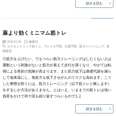
続きを読む
薬より効くミニマム筋トレ
2026.01.04
健康法
エクセントリック筋トレ
,
フレイル予防
,
介護予防
,
筋力トレーニング
,
骨
粗鬆症
◎筋力を上げたい、でもつらい筋力トレーニングはしたくない人は
運動という刺激がないと筋力が衰えて歩行が遅くなり、やがては転
倒による骨折の危険が高まります。また筋力低下は基礎代謝を減ら
して低体温にし、免疫力も低下させがんのリスクも高めます。こう
した事態を防ぐには、筋力トレーニング（以下筋トレと略します）
をするしか方法がありません。とはいえ、いままでの筋トレは強い
負荷をかけて何十回も繰り返すつらいもので […]
続きを読む