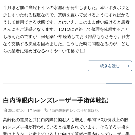
半月ほど前に当院トイレの水漏れが発生しました。幸いポタポタと
少しずつたれる程度なので、茶碗を置いて受けるようにすればかろ
うじて使用できる状態です。とはいえ、このまま使い続けると患者
さんにもご迷惑となります。TOTOに連絡して修理を依頼すること
も考えたのですが、何せ築17年経過しており部品もなさそう。仕方
なく交換する決意を固めました。こうした時に問題なるのが、どち
らの業者に頼めばなるべくやすい価格で […]
続きを読む
白内障眼内レンズレーザー手術体験記
2025.07.06
医療
#白内障眼内レンズ手術体験記
高齢化の進展と共に白内障に悩む人も増え、年間150万例以上の眼
内レンズ手術が行われていると推定されています。そろそろ手術を
受けようか、と考えている人に向けて筆者の眼内レンズレーザー手