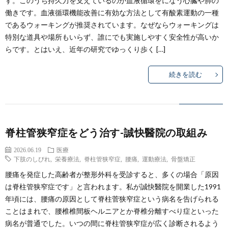
す。このうち持久力を支えているのが血液循環をになう心臓や肺の
拶
忠
働きです。血液循環機能改善に有効な方法として有酸素運動の一種
であるウォーキングが推奨されています。なぜならウォーキングは
史
特別な道具や場所もいらず、誰にでも実施しやすく安全性が高いか
らです。とはいえ、近年の研究でゆっくり歩く […]
略
続きを読む
歴
脊柱管狭窄症をどう治す-誠快醫院の取組み
2026.06.19
医療
下肢のしびれ
,
栄養療法
,
脊柱管狭窄症
,
腰痛
,
運動療法
,
骨盤矯正
腰痛を発症した高齢者が整形外科を受診すると、多くの場合「原因
は脊柱管狭窄症です」と言われます。私が誠快醫院を開業した1991
年頃には、腰痛の原因として脊柱菅狭窄症という病名を告げられる
ことはまれで、腰椎椎間板ヘルニアとか脊椎分離すべり症といった
病名が普通でした。いつの間に脊柱管狭窄症が広く診断されるよう