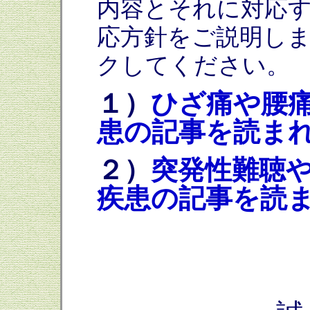
内容とそれに対応
応方針をご説明し
クしてください。
１）
ひざ痛や腰
患の記事を読ま
２）
突発性難聴
疾患の記事を読