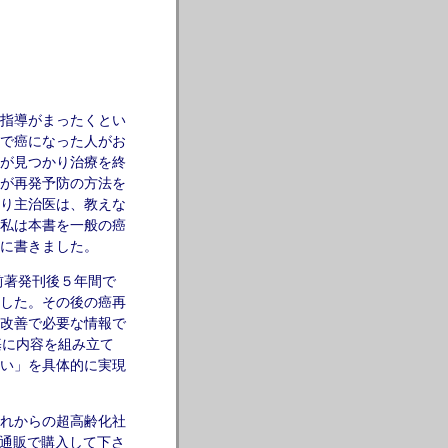
指導がまったくとい
で癌になった人がお
が見つかり治療を終
が再発予防の方法を
り主治医は、教えな
私は本書を一般の癌
に
書きました。
前著発刊後５年間で
した。その後の癌再
改善で必要な情報で
基に内容を組み立て
い」を具体的に実現
れからの超高齢化社
通販で購入して下さ