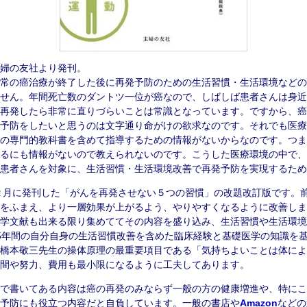
婦の友社より発刊。
常の癌治療が終了した後に再発予防のための生活習慣・生活環境などの
せん。年間死亡数のダントツ一位が癌なので、しばしば患者さんは身近
再発したら非常に直りづらいことは常識となっています。ですから、癌
予防をしたいと思うのは文字通り命がけの欲求なのです。それでも医療
の専門的教科書を含めて指導するための情報がないからなのです。つま
るにも情報がないので教えられないのです。こうした医療環境の中で、
患者さんを対象に、生活習慣・生活環境改善で再発予防を実現するため
２月に発刊した「がんを再発させない５つの習慣」の改題改訂版です。
をふまえ、より一層効果が上がるよう、やりやすくなるように改善しま
学文献も出来る限り集めててその内容を盛り込み、生活習慣や生活環境
5年間の自分自身の生活習慣改善を含めた臨床経験と基礎医学の知識を
橋本敬三先生の操体原理の最重要項目である「気持ちよいことは体によ
間や努力、費用も最小限になるように工夫してあります。
で書いてある内容は癌の再発のみならず一般の方の健康増進や、特にこ
予防にも役立つ内容だと自負しています。一般の書店や
Amazon
などの