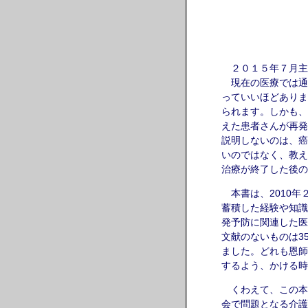
２０１５年７月主
現在の医療では通
っていいほどありま
られます。しかも、
えた患者さんが再発
説明しないのは、癌
いのではなく、教え
治療が終了した後の
本書は、2010年
蓄積した経験や知識
発予防に関連した医
文献のないものは3
ました。どれも恩師
するよう、かける時
くわえて、この本
会で問題となる介護